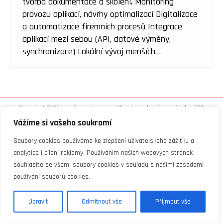
tvorba dokumentace a školení. Monitoring
provozu aplikací, návrhy optimalizací Digitalizace
a automatizace firemních procesů Integrace
aplikací mezi sebou (API, datové výměny,
synchronizace) Lokální vývoj menších…
Copyright © Weiron Dynamics, s.r.o. |
Tvorba webových stránek
a
SEO
Vážíme si vašeho soukromí
Soubory cookies používáme ke zlepšení uživatelského zážitku a
analytice i cílení reklamy. Používáním našich webových stránek
souhlasíte se všemi soubory cookies v souladu s našimi zásadami
používání souborů cookies.
Upravit
Odmítnout vše
Přijmout vše