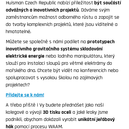
Huisman Czech Republic nabízí příležitost
být součástí
odvážných a inovativních projektů
. Dáváme svým
zaměstnancům možnost odborného růstu a zapojit se
do tvorby komplexních projektů, které jsou viditelné a
hmatatelné.
Můžete se společně s námi podílet na
prototypech
inovativního gravitačního systému skladování
elektrické energie
nebo lodního manipulátoru, který
slouží pro instalaci sloupů pro větrné elektrárny do
mořského dna. Chcete být vidět na konferencích nebo
spolupracovat s vysokou školou na zajímavých
projektech?
Přidejte se k nám!
A třeba příště i Vy budete přednášet jako naši
kolegové o vývoji
3D tisku oceli
a jaké kroky jsme
podnikli, abychom dokázali vyrobit
unikátní jeřábový
hák
pomocí procesu WAAM.